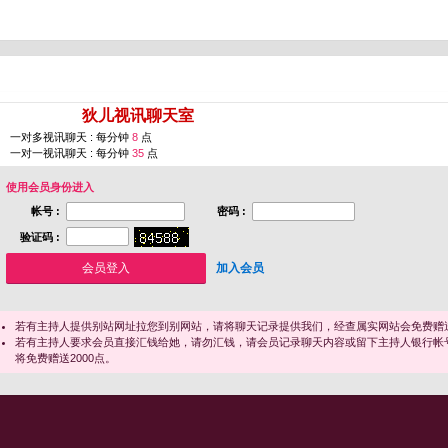
您即将进入 [
狄儿视讯聊天室
]
一对多视讯聊天 : 每分钟
8
点
一对一视讯聊天 : 每分钟
35
点
使用会员身份进入
帐号 :
密码 :
验证码 :
加入会员
若有主持人提供别站网址拉您到别网站，请将聊天记录提供我们，经查属实网站会免费赠送
若有主持人要求会员直接汇钱给她，请勿汇钱，请会员记录聊天内容或留下主持人银行帐
将免费赠送2000点。