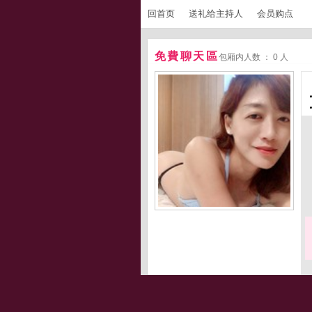
回首页
送礼给主持人
会员购点
免費聊天區
包厢内人数 ： 0 人