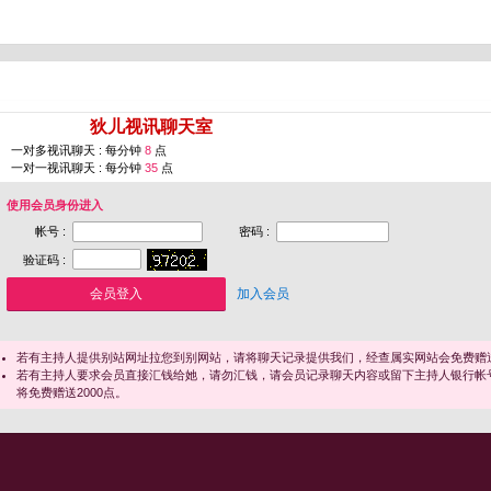
您即将进入 [
狄儿视讯聊天室
]
一对多视讯聊天 : 每分钟
8
点
一对一视讯聊天 : 每分钟
35
点
使用会员身份进入
帐号 :
密码 :
验证码 :
加入会员
若有主持人提供别站网址拉您到别网站，请将聊天记录提供我们，经查属实网站会免费赠送
若有主持人要求会员直接汇钱给她，请勿汇钱，请会员记录聊天内容或留下主持人银行帐
将免费赠送2000点。