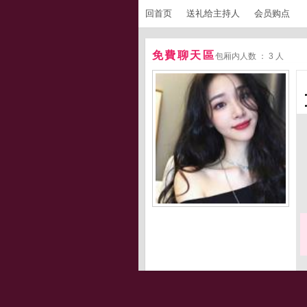
回首页
送礼给主持人
会员购点
免費聊天區
包厢内人数 ： 3 人