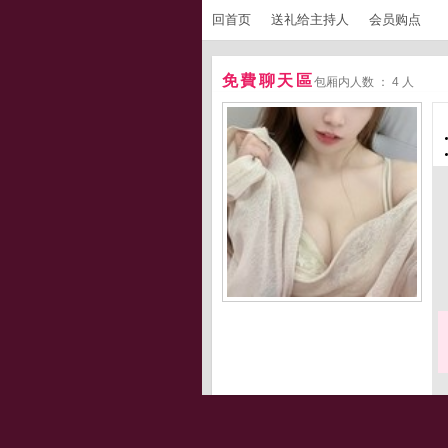
回首页
送礼给主持人
会员购点
免費聊天區
包厢内人数 ： 4 人