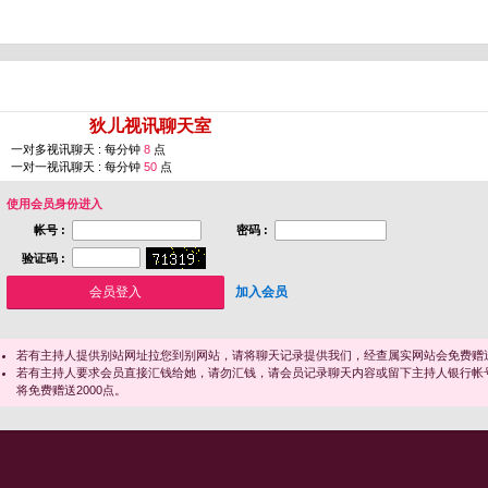
您即将进入 [
狄儿视讯聊天室
]
一对多视讯聊天 : 每分钟
8
点
一对一视讯聊天 : 每分钟
50
点
使用会员身份进入
帐号 :
密码 :
验证码 :
加入会员
若有主持人提供别站网址拉您到别网站，请将聊天记录提供我们，经查属实网站会免费赠送
若有主持人要求会员直接汇钱给她，请勿汇钱，请会员记录聊天内容或留下主持人银行帐
将免费赠送2000点。