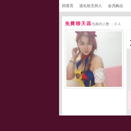
回首页
送礼给主持人
会员购点
免費聊天區
包厢内人数 ： 0 人