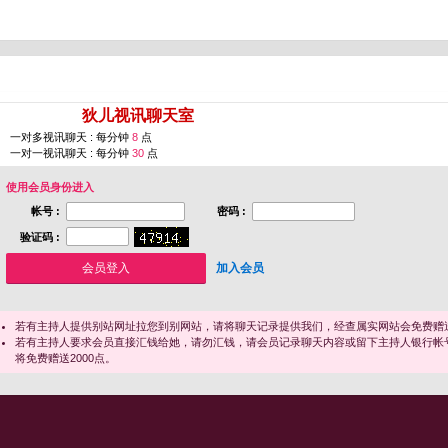
您即将进入 [
狄儿视讯聊天室
]
一对多视讯聊天 : 每分钟
8
点
一对一视讯聊天 : 每分钟
30
点
使用会员身份进入
帐号 :
密码 :
验证码 :
加入会员
若有主持人提供别站网址拉您到别网站，请将聊天记录提供我们，经查属实网站会免费赠送
若有主持人要求会员直接汇钱给她，请勿汇钱，请会员记录聊天内容或留下主持人银行帐
将免费赠送2000点。