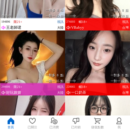
一對多 8 點
一對多 8 點
空閒中
一對一 45 點
一一中
一對一 50 點
限21+
視訊
輔18+
視訊
194896
276693
王老師珺
VBabyy
大陸
台灣
一對多 8 點
一對多 8 點
一多中
一對一 35 點
一一中
一對一 45 點
限21+
視訊
輔18+
視訊
290606
228665
好玩嫂嫂
一口奶茶
大陸
台灣
首頁
已關注
已消費
已封鎖
儲值點數
我