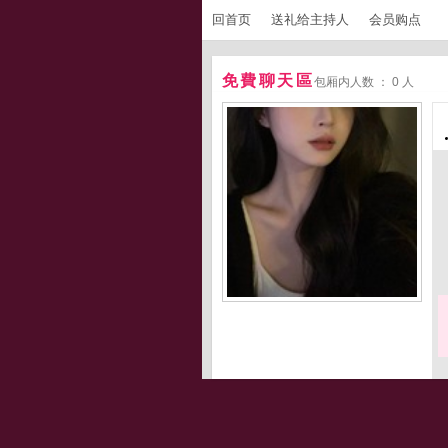
回首页
送礼给主持人
会员购点
免費聊天區
包厢内人数 ： 0 人