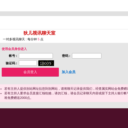
您即将进入 [
狄儿视讯聊天室
]
一对多视讯聊天 : 每分钟
5
点
使用会员身份进入
帐号 :
密码 :
验证码 :
加入会员
若有主持人提供别站网址拉您到别网站，请将聊天记录提供我们，经查属实网站会免费赠送
若有主持人要求会员直接汇钱给她，请勿汇钱，请会员记录聊天内容或留下主持人银行帐
将免费赠送2000点。