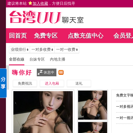
建议将本站
加入收藏
，方便日后找寻
回首页
免费专区
点数充值中心
会员登
业绩排行
一对多收费
一对一收费
全部在線
台妹专区
內地主播
嗨你好
休息中
免費視訊
进入包厢
送礼
免费文字聊
一对多视讯
一对一视讯